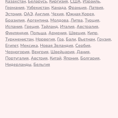
Казахстан
,
Беларусь
,
Киргизия
,
США
,
Израиль
,
Германия
,
Узбекистан
,
Канада
,
Франция
,
Латвия
,
Эстония
,
ОАЭ
,
Англия
,
Чехия
,
Южная Корея
,
Бразилия
,
Аргентина
,
Молдова
,
Литва
,
Турция
,
Испания
,
Греция
,
Тайланд
,
Италия
,
Австралия
,
Финляндия
,
Польша
,
Армения
,
Швеция
,
Кипр
,
Туркменистан
,
Норвегия
,
Гоа
,
Бали
,
Вьетнам
,
Грузия
,
Египет
,
Мексика
,
Новая Зеландия
,
Сербия
,
Черногория
,
Венгрия
,
Швейцария
,
Дания
,
Португалия
,
Австрия
,
Китай
,
Япония
,
Болгария
,
Нидерланды
,
Бельгия