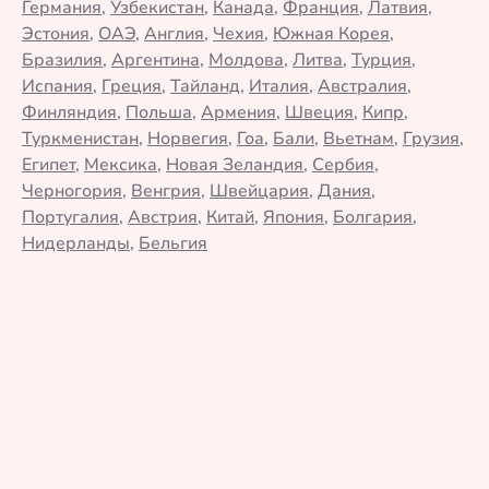
Германия
,
Узбекистан
,
Канада
,
Франция
,
Латвия
,
Эстония
,
ОАЭ
,
Англия
,
Чехия
,
Южная Корея
,
Бразилия
,
Аргентина
,
Молдова
,
Литва
,
Турция
,
Испания
,
Греция
,
Тайланд
,
Италия
,
Австралия
,
Финляндия
,
Польша
,
Армения
,
Швеция
,
Кипр
,
Туркменистан
,
Норвегия
,
Гоа
,
Бали
,
Вьетнам
,
Грузия
,
Египет
,
Мексика
,
Новая Зеландия
,
Сербия
,
Черногория
,
Венгрия
,
Швейцария
,
Дания
,
Португалия
,
Австрия
,
Китай
,
Япония
,
Болгария
,
Нидерланды
,
Бельгия