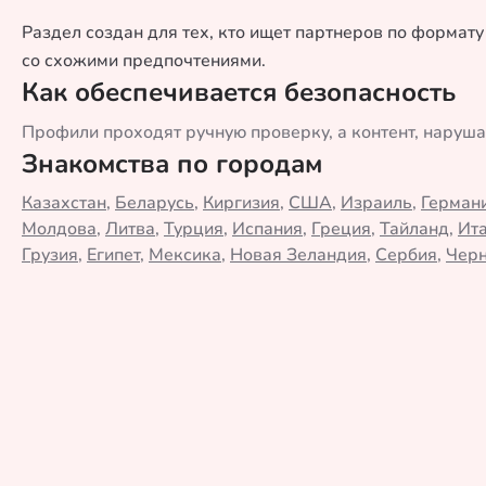
Раздел создан для тех, кто ищет партнеров по формат
со схожими предпочтениями.
Как обеспечивается безопасность
Профили проходят ручную проверку, а контент, наруш
Знакомства по городам
Казахстан
,
Беларусь
,
Киргизия
,
США
,
Израиль
,
Герман
Молдова
,
Литва
,
Турция
,
Испания
,
Греция
,
Тайланд
,
Ит
Грузия
,
Египет
,
Мексика
,
Новая Зеландия
,
Сербия
,
Черн