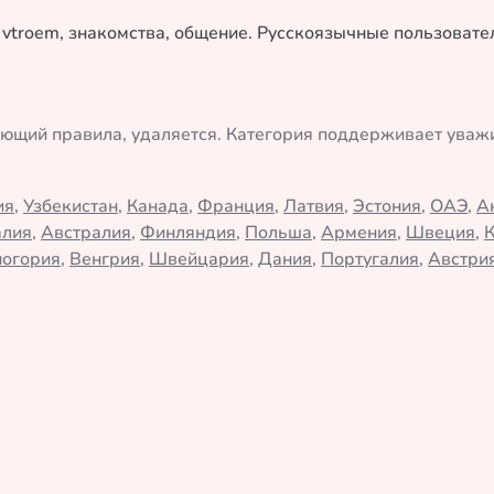
у vtroem, знакомства, общение. Русскоязычные пользоват
ающий правила, удаляется. Категория поддерживает ува
ия
,
Узбекистан
,
Канада
,
Франция
,
Латвия
,
Эстония
,
ОАЭ
,
А
алия
,
Австралия
,
Финляндия
,
Польша
,
Армения
,
Швеция
,
огория
,
Венгрия
,
Швейцария
,
Дания
,
Португалия
,
Австри