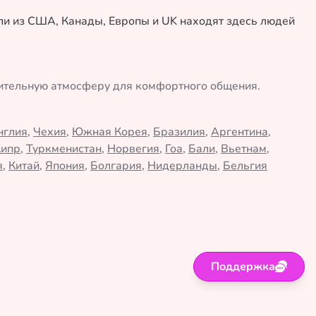
ели из США, Канады, Европы и UK находят здесь людей
жительную атмосферу для комфортного общения.
нглия
,
Чехия
,
Южная Корея
,
Бразилия
,
Аргентина
,
Кипр
,
Туркменистан
,
Норвегия
,
Гоа
,
Бали
,
Вьетнам
,
я
,
Китай
,
Япония
,
Болгария
,
Нидерланды
,
Бельгия
Поддержка