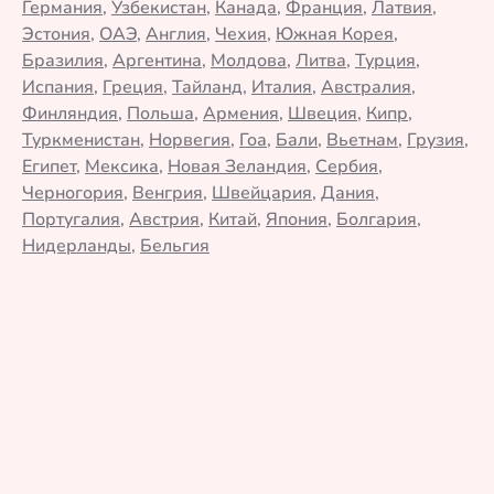
Германия
,
Узбекистан
,
Канада
,
Франция
,
Латвия
,
Эстония
,
ОАЭ
,
Англия
,
Чехия
,
Южная Корея
,
Бразилия
,
Аргентина
,
Молдова
,
Литва
,
Турция
,
Испания
,
Греция
,
Тайланд
,
Италия
,
Австралия
,
Финляндия
,
Польша
,
Армения
,
Швеция
,
Кипр
,
Туркменистан
,
Норвегия
,
Гоа
,
Бали
,
Вьетнам
,
Грузия
,
Египет
,
Мексика
,
Новая Зеландия
,
Сербия
,
Черногория
,
Венгрия
,
Швейцария
,
Дания
,
Португалия
,
Австрия
,
Китай
,
Япония
,
Болгария
,
Нидерланды
,
Бельгия