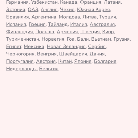
Германия
,
Узбекистан
,
Канада
,
Франция
,
Латвия
,
Эстония
,
ОАЭ
,
Англия
,
Чехия
,
Южная Корея
,
Бразилия
,
Аргентина
,
Молдова
,
Литва
,
Турция
,
Испания
,
Греция
,
Тайланд
,
Италия
,
Австралия
,
Финляндия
,
Польша
,
Армения
,
Швеция
,
Кипр
,
Туркменистан
,
Норвегия
,
Гоа
,
Бали
,
Вьетнам
,
Грузия
,
Египет
,
Мексика
,
Новая Зеландия
,
Сербия
,
Черногория
,
Венгрия
,
Швейцария
,
Дания
,
Португалия
,
Австрия
,
Китай
,
Япония
,
Болгария
,
Нидерланды
,
Бельгия