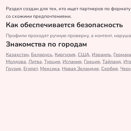
Раздел создан для тех, кто ищет партнеров по формат
со схожими предпочтениями.
Как обеспечивается безопасность
Профили проходят ручную проверку, а контент, наруш
Знакомства по городам
Казахстан
,
Беларусь
,
Киргизия
,
США
,
Израиль
,
Герман
Молдова
,
Литва
,
Турция
,
Испания
,
Греция
,
Тайланд
,
Ит
Грузия
,
Египет
,
Мексика
,
Новая Зеландия
,
Сербия
,
Черн