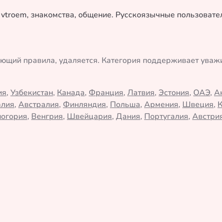
у vtroem, знакомства, общение. Русскоязычные пользоват
ающий правила, удаляется. Категория поддерживает ува
ия
,
Узбекистан
,
Канада
,
Франция
,
Латвия
,
Эстония
,
ОАЭ
,
А
алия
,
Австралия
,
Финляндия
,
Польша
,
Армения
,
Швеция
,
огория
,
Венгрия
,
Швейцария
,
Дания
,
Португалия
,
Австри