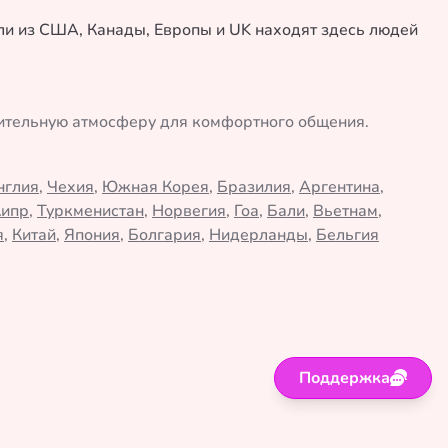
ели из США, Канады, Европы и UK находят здесь людей
жительную атмосферу для комфортного общения.
нглия
,
Чехия
,
Южная Корея
,
Бразилия
,
Аргентина
,
Кипр
,
Туркменистан
,
Норвегия
,
Гоа
,
Бали
,
Вьетнам
,
я
,
Китай
,
Япония
,
Болгария
,
Нидерланды
,
Бельгия
Поддержка