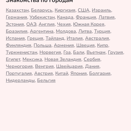
Знакомства по городам
Казахстан
,
Беларусь
,
Киргизия
,
США
,
Израиль
,
Германия
,
Узбекистан
,
Канада
,
Франция
,
Латвия
,
Эстония
,
ОАЭ
,
Англия
,
Чехия
,
Южная Корея
,
Бразилия
,
Аргентина
,
Молдова
,
Литва
,
Турция
,
Испания
,
Греция
,
Тайланд
,
Италия
,
Австралия
,
Финляндия
,
Польша
,
Армения
,
Швеция
,
Кипр
,
Туркменистан
,
Норвегия
,
Гоа
,
Бали
,
Вьетнам
,
Грузия
,
Египет
,
Мексика
,
Новая Зеландия
,
Сербия
,
Черногория
,
Венгрия
,
Швейцария
,
Дания
,
Португалия
,
Австрия
,
Китай
,
Япония
,
Болгария
,
Нидерланды
,
Бельгия