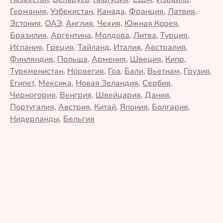
Германия
,
Узбекистан
,
Канада
,
Франция
,
Латвия
,
Эстония
,
ОАЭ
,
Англия
,
Чехия
,
Южная Корея
,
Бразилия
,
Аргентина
,
Молдова
,
Литва
,
Турция
,
Испания
,
Греция
,
Тайланд
,
Италия
,
Австралия
,
Финляндия
,
Польша
,
Армения
,
Швеция
,
Кипр
,
Туркменистан
,
Норвегия
,
Гоа
,
Бали
,
Вьетнам
,
Грузия
,
Египет
,
Мексика
,
Новая Зеландия
,
Сербия
,
Черногория
,
Венгрия
,
Швейцария
,
Дания
,
Португалия
,
Австрия
,
Китай
,
Япония
,
Болгария
,
Нидерланды
,
Бельгия