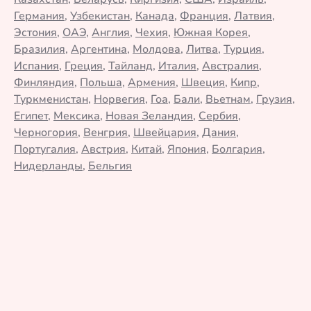
Германия
,
Узбекистан
,
Канада
,
Франция
,
Латвия
,
Эстония
,
ОАЭ
,
Англия
,
Чехия
,
Южная Корея
,
Бразилия
,
Аргентина
,
Молдова
,
Литва
,
Турция
,
Испания
,
Греция
,
Тайланд
,
Италия
,
Австралия
,
Финляндия
,
Польша
,
Армения
,
Швеция
,
Кипр
,
Туркменистан
,
Норвегия
,
Гоа
,
Бали
,
Вьетнам
,
Грузия
,
Египет
,
Мексика
,
Новая Зеландия
,
Сербия
,
Черногория
,
Венгрия
,
Швейцария
,
Дания
,
Португалия
,
Австрия
,
Китай
,
Япония
,
Болгария
,
Нидерланды
,
Бельгия