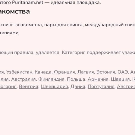
этого Puritanam.net — идеальная площадка.
акомства
у свинг-знакомства, пары для свинга, международный сви
тениями.
ающий правила, удаляется. Категория поддерживает ува
ия
,
Узбекистан
,
Канада
,
Франция
,
Латвия
,
Эстония
,
ОАЭ
,
А
алия
,
Австралия
,
Финляндия
,
Польша
,
Армения
,
Швеция
,
огория
,
Венгрия
,
Швейцария
,
Дания
,
Португалия
,
Австри