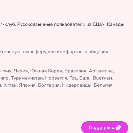
нг-клуб. Русскоязычные пользователи из США, Канады,
жительную атмосферу для комфортного общения.
нглия
,
Чехия
,
Южная Корея
,
Бразилия
,
Аргентина
,
Кипр
,
Туркменистан
,
Норвегия
,
Гоа
,
Бали
,
Вьетнам
,
я
,
Китай
,
Япония
,
Болгария
,
Нидерланды
,
Бельгия
Поддержка