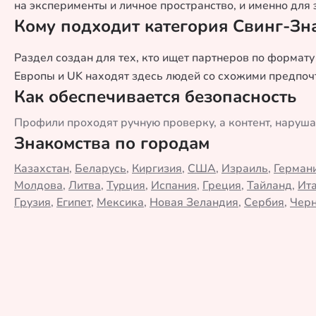
на эксперименты и личное пространство, и именно для 
Кому подходит категория Свинг-Зн
Раздел создан для тех, кто ищет партнеров по формат
Европы и UK находят здесь людей со схожими предпоч
Как обеспечивается безопасность
Профили проходят ручную проверку, а контент, наруш
Знакомства по городам
Казахстан
,
Беларусь
,
Киргизия
,
США
,
Израиль
,
Герман
Молдова
,
Литва
,
Турция
,
Испания
,
Греция
,
Тайланд
,
Ит
Грузия
,
Египет
,
Мексика
,
Новая Зеландия
,
Сербия
,
Черн