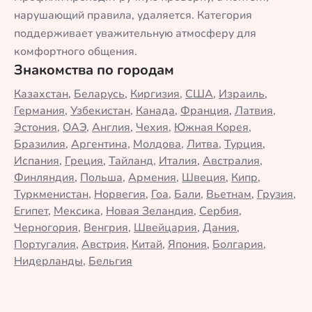
нарушающий правила, удаляется. Категория
поддерживает уважительную атмосферу для
комфортного общения.
Знакомства по городам
Казахстан
,
Беларусь
,
Киргизия
,
США
,
Израиль
,
Германия
,
Узбекистан
,
Канада
,
Франция
,
Латвия
,
Эстония
,
ОАЭ
,
Англия
,
Чехия
,
Южная Корея
,
Бразилия
,
Аргентина
,
Молдова
,
Литва
,
Турция
,
Испания
,
Греция
,
Тайланд
,
Италия
,
Австралия
,
Финляндия
,
Польша
,
Армения
,
Швеция
,
Кипр
,
Туркменистан
,
Норвегия
,
Гоа
,
Бали
,
Вьетнам
,
Грузия
,
Египет
,
Мексика
,
Новая Зеландия
,
Сербия
,
Черногория
,
Венгрия
,
Швейцария
,
Дания
,
Португалия
,
Австрия
,
Китай
,
Япония
,
Болгария
,
Нидерланды
,
Бельгия