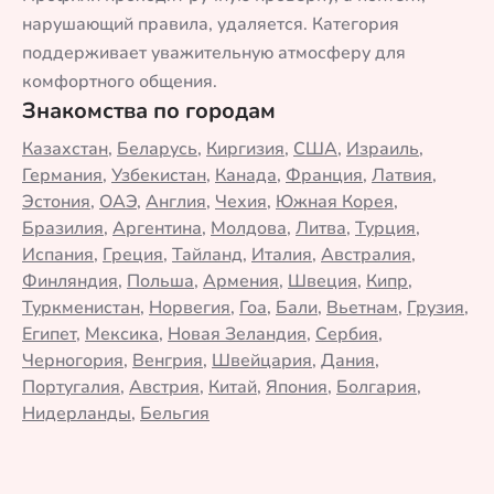
нарушающий правила, удаляется. Категория
поддерживает уважительную атмосферу для
комфортного общения.
Знакомства по городам
Казахстан
,
Беларусь
,
Киргизия
,
США
,
Израиль
,
Германия
,
Узбекистан
,
Канада
,
Франция
,
Латвия
,
Эстония
,
ОАЭ
,
Англия
,
Чехия
,
Южная Корея
,
Бразилия
,
Аргентина
,
Молдова
,
Литва
,
Турция
,
Испания
,
Греция
,
Тайланд
,
Италия
,
Австралия
,
Финляндия
,
Польша
,
Армения
,
Швеция
,
Кипр
,
Туркменистан
,
Норвегия
,
Гоа
,
Бали
,
Вьетнам
,
Грузия
,
Египет
,
Мексика
,
Новая Зеландия
,
Сербия
,
Черногория
,
Венгрия
,
Швейцария
,
Дания
,
Португалия
,
Австрия
,
Китай
,
Япония
,
Болгария
,
Нидерланды
,
Бельгия