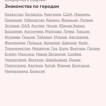
комфортного общения.
Знакомства по городам
Казахстан
,
Беларусь
,
Киргизия
,
США
,
Израиль
,
Германия
,
Узбекистан
,
Канада
,
Франция
,
Латвия
,
Эстония
,
ОАЭ
,
Англия
,
Чехия
,
Южная Корея
,
Бразилия
,
Аргентина
,
Молдова
,
Литва
,
Турция
,
Испания
,
Греция
,
Тайланд
,
Италия
,
Австралия
,
Финляндия
,
Польша
,
Армения
,
Швеция
,
Кипр
,
Туркменистан
,
Норвегия
,
Гоа
,
Бали
,
Вьетнам
,
Грузия
,
Египет
,
Мексика
,
Новая Зеландия
,
Сербия
,
Черногория
,
Венгрия
,
Швейцария
,
Дания
,
Португалия
,
Австрия
,
Китай
,
Япония
,
Болгария
,
Нидерланды
,
Бельгия