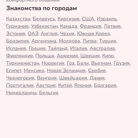
комфортного общения.
Знакомства по городам
Казахстан
,
Беларусь
,
Киргизия
,
США
,
Израиль
,
Германия
,
Узбекистан
,
Канада
,
Франция
,
Латвия
,
Эстония
,
ОАЭ
,
Англия
,
Чехия
,
Южная Корея
,
Бразилия
,
Аргентина
,
Молдова
,
Литва
,
Турция
,
Испания
,
Греция
,
Тайланд
,
Италия
,
Австралия
,
Финляндия
,
Польша
,
Армения
,
Швеция
,
Кипр
,
Туркменистан
,
Норвегия
,
Гоа
,
Бали
,
Вьетнам
,
Грузия
,
Египет
,
Мексика
,
Новая Зеландия
,
Сербия
,
Черногория
,
Венгрия
,
Швейцария
,
Дания
,
Португалия
,
Австрия
,
Китай
,
Япония
,
Болгария
,
Нидерланды
,
Бельгия