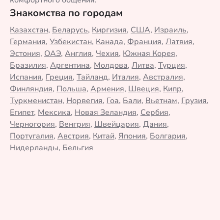
комфортного общения.
Знакомства по городам
Казахстан
,
Беларусь
,
Киргизия
,
США
,
Израиль
,
Германия
,
Узбекистан
,
Канада
,
Франция
,
Латвия
,
Эстония
,
ОАЭ
,
Англия
,
Чехия
,
Южная Корея
,
Бразилия
,
Аргентина
,
Молдова
,
Литва
,
Турция
,
Испания
,
Греция
,
Тайланд
,
Италия
,
Австралия
,
Финляндия
,
Польша
,
Армения
,
Швеция
,
Кипр
,
Туркменистан
,
Норвегия
,
Гоа
,
Бали
,
Вьетнам
,
Грузия
,
Египет
,
Мексика
,
Новая Зеландия
,
Сербия
,
Черногория
,
Венгрия
,
Швейцария
,
Дания
,
Португалия
,
Австрия
,
Китай
,
Япония
,
Болгария
,
Нидерланды
,
Бельгия