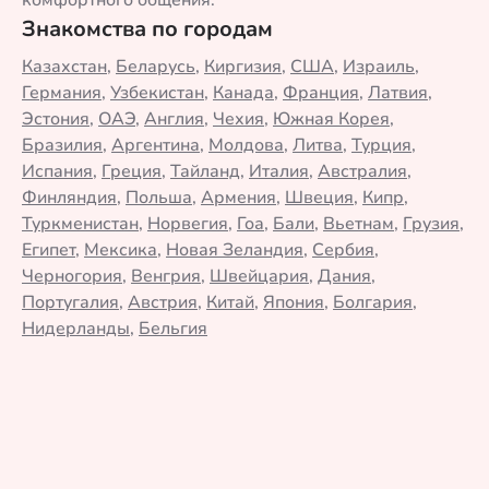
комфортного общения.
Знакомства по городам
Казахстан
,
Беларусь
,
Киргизия
,
США
,
Израиль
,
Германия
,
Узбекистан
,
Канада
,
Франция
,
Латвия
,
Эстония
,
ОАЭ
,
Англия
,
Чехия
,
Южная Корея
,
Бразилия
,
Аргентина
,
Молдова
,
Литва
,
Турция
,
Испания
,
Греция
,
Тайланд
,
Италия
,
Австралия
,
Финляндия
,
Польша
,
Армения
,
Швеция
,
Кипр
,
Туркменистан
,
Норвегия
,
Гоа
,
Бали
,
Вьетнам
,
Грузия
,
Египет
,
Мексика
,
Новая Зеландия
,
Сербия
,
Черногория
,
Венгрия
,
Швейцария
,
Дания
,
Португалия
,
Австрия
,
Китай
,
Япония
,
Болгария
,
Нидерланды
,
Бельгия