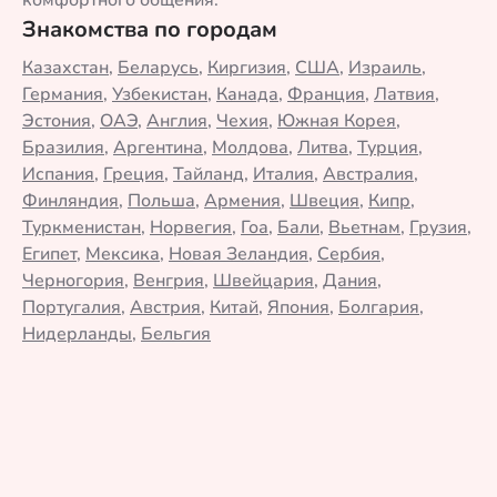
комфортного общения.
Знакомства по городам
Казахстан
,
Беларусь
,
Киргизия
,
США
,
Израиль
,
Германия
,
Узбекистан
,
Канада
,
Франция
,
Латвия
,
Эстония
,
ОАЭ
,
Англия
,
Чехия
,
Южная Корея
,
Бразилия
,
Аргентина
,
Молдова
,
Литва
,
Турция
,
Испания
,
Греция
,
Тайланд
,
Италия
,
Австралия
,
Финляндия
,
Польша
,
Армения
,
Швеция
,
Кипр
,
Туркменистан
,
Норвегия
,
Гоа
,
Бали
,
Вьетнам
,
Грузия
,
Египет
,
Мексика
,
Новая Зеландия
,
Сербия
,
Черногория
,
Венгрия
,
Швейцария
,
Дания
,
Португалия
,
Австрия
,
Китай
,
Япония
,
Болгария
,
Нидерланды
,
Бельгия