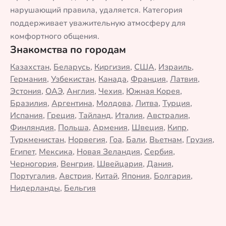
нарушающий правила, удаляется. Категория
поддерживает уважительную атмосферу для
комфортного общения.
Знакомства по городам
Казахстан
,
Беларусь
,
Киргизия
,
США
,
Израиль
,
Германия
,
Узбекистан
,
Канада
,
Франция
,
Латвия
,
Эстония
,
ОАЭ
,
Англия
,
Чехия
,
Южная Корея
,
Бразилия
,
Аргентина
,
Молдова
,
Литва
,
Турция
,
Испания
,
Греция
,
Тайланд
,
Италия
,
Австралия
,
Финляндия
,
Польша
,
Армения
,
Швеция
,
Кипр
,
Туркменистан
,
Норвегия
,
Гоа
,
Бали
,
Вьетнам
,
Грузия
,
Египет
,
Мексика
,
Новая Зеландия
,
Сербия
,
Черногория
,
Венгрия
,
Швейцария
,
Дания
,
Португалия
,
Австрия
,
Китай
,
Япония
,
Болгария
,
Нидерланды
,
Бельгия