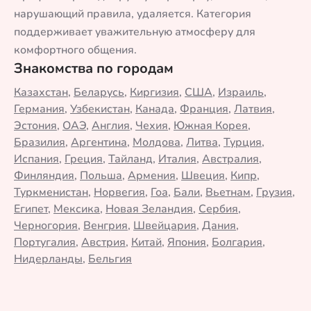
нарушающий правила, удаляется. Категория
поддерживает уважительную атмосферу для
комфортного общения.
Знакомства по городам
Казахстан
,
Беларусь
,
Киргизия
,
США
,
Израиль
,
Германия
,
Узбекистан
,
Канада
,
Франция
,
Латвия
,
Эстония
,
ОАЭ
,
Англия
,
Чехия
,
Южная Корея
,
Бразилия
,
Аргентина
,
Молдова
,
Литва
,
Турция
,
Испания
,
Греция
,
Тайланд
,
Италия
,
Австралия
,
Финляндия
,
Польша
,
Армения
,
Швеция
,
Кипр
,
Туркменистан
,
Норвегия
,
Гоа
,
Бали
,
Вьетнам
,
Грузия
,
Египет
,
Мексика
,
Новая Зеландия
,
Сербия
,
Черногория
,
Венгрия
,
Швейцария
,
Дания
,
Португалия
,
Австрия
,
Китай
,
Япония
,
Болгария
,
Нидерланды
,
Бельгия