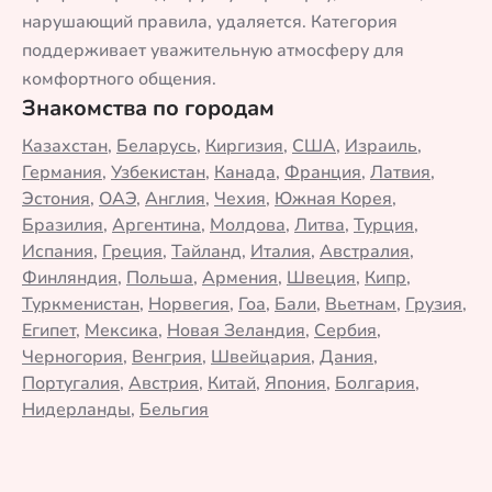
нарушающий правила, удаляется. Категория
поддерживает уважительную атмосферу для
комфортного общения.
Знакомства по городам
Казахстан
,
Беларусь
,
Киргизия
,
США
,
Израиль
,
Германия
,
Узбекистан
,
Канада
,
Франция
,
Латвия
,
Эстония
,
ОАЭ
,
Англия
,
Чехия
,
Южная Корея
,
Бразилия
,
Аргентина
,
Молдова
,
Литва
,
Турция
,
Испания
,
Греция
,
Тайланд
,
Италия
,
Австралия
,
Финляндия
,
Польша
,
Армения
,
Швеция
,
Кипр
,
Туркменистан
,
Норвегия
,
Гоа
,
Бали
,
Вьетнам
,
Грузия
,
Египет
,
Мексика
,
Новая Зеландия
,
Сербия
,
Черногория
,
Венгрия
,
Швейцария
,
Дания
,
Португалия
,
Австрия
,
Китай
,
Япония
,
Болгария
,
Нидерланды
,
Бельгия