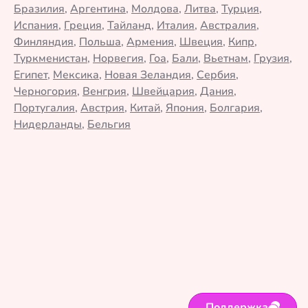
Бразилия
,
Аргентина
,
Молдова
,
Литва
,
Турция
,
Испания
,
Греция
,
Тайланд
,
Италия
,
Австралия
,
Финляндия
,
Польша
,
Армения
,
Швеция
,
Кипр
,
Туркменистан
,
Норвегия
,
Гоа
,
Бали
,
Вьетнам
,
Грузия
,
Египет
,
Мексика
,
Новая Зеландия
,
Сербия
,
Черногория
,
Венгрия
,
Швейцария
,
Дания
,
Португалия
,
Австрия
,
Китай
,
Япония
,
Болгария
,
Нидерланды
,
Бельгия
Поддержка