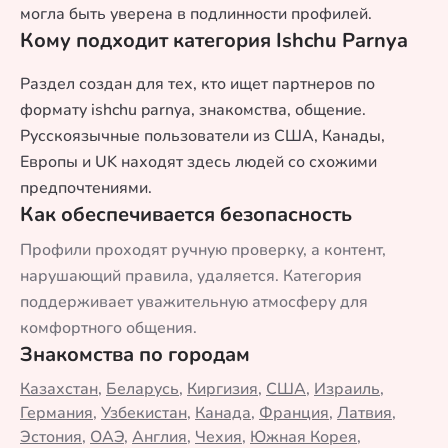
могла быть уверена в подлинности профилей.
Кому подходит категория Ishchu Parnya
Раздел создан для тех, кто ищет партнеров по
формату ishchu parnya, знакомства, общение.
Русскоязычные пользователи из США, Канады,
Европы и UK находят здесь людей со схожими
предпочтениями.
Как обеспечивается безопасность
Профили проходят ручную проверку, а контент,
нарушающий правила, удаляется. Категория
поддерживает уважительную атмосферу для
комфортного общения.
Знакомства по городам
Казахстан
,
Беларусь
,
Киргизия
,
США
,
Израиль
,
Германия
,
Узбекистан
,
Канада
,
Франция
,
Латвия
,
Эстония
,
ОАЭ
,
Англия
,
Чехия
,
Южная Корея
,