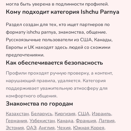
могла быть уверена в подлинности профилей.
Кому подходит категория Ishchu Parnya
Раздел создан для тех, кто ищет партнеров по
формату ishchu parnya, знакомства, общение.
Русскоязычные пользователи из США, Канады,
Европы и UK находят здесь людей со схожими
предпочтениями.
Как обеспечивается безопасность
Профили проходят ручную проверку, а контент,
нарушающий правила, удаляется. Категория
поддерживает уважительную атмосферу для
комфортного общения.
Знакомства по городам
Казахстан
,
Беларусь
,
Киргизия
,
США
,
Израиль
,
Германия
,
Узбекистан
,
Канада
,
Франция
,
Латвия
,
Эстония
,
ОАЭ
,
Англия
,
Чехия
,
Южная Корея
,