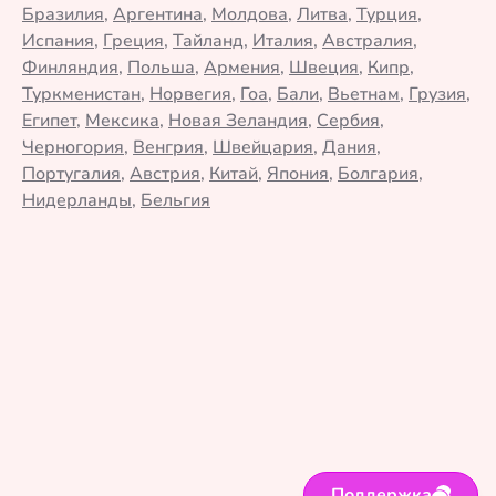
Бразилия
,
Аргентина
,
Молдова
,
Литва
,
Турция
,
Испания
,
Греция
,
Тайланд
,
Италия
,
Австралия
,
Финляндия
,
Польша
,
Армения
,
Швеция
,
Кипр
,
Туркменистан
,
Норвегия
,
Гоа
,
Бали
,
Вьетнам
,
Грузия
,
Египет
,
Мексика
,
Новая Зеландия
,
Сербия
,
Черногория
,
Венгрия
,
Швейцария
,
Дания
,
Португалия
,
Австрия
,
Китай
,
Япония
,
Болгария
,
Нидерланды
,
Бельгия
Поддержка