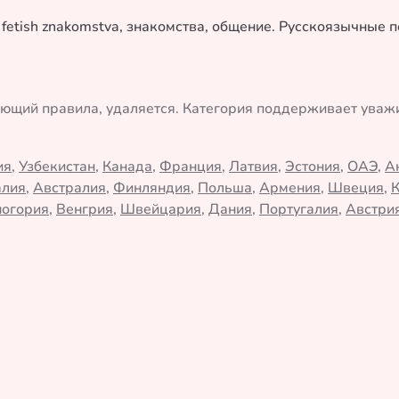
 fetish znakomstva, знакомства, общение. Русскоязычные
ающий правила, удаляется. Категория поддерживает ува
ия
,
Узбекистан
,
Канада
,
Франция
,
Латвия
,
Эстония
,
ОАЭ
,
А
алия
,
Австралия
,
Финляндия
,
Польша
,
Армения
,
Швеция
,
огория
,
Венгрия
,
Швейцария
,
Дания
,
Португалия
,
Австри