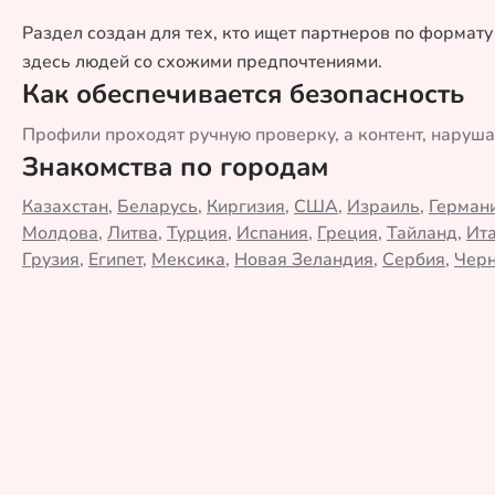
Раздел создан для тех, кто ищет партнеров по формату
здесь людей со схожими предпочтениями.
Как обеспечивается безопасность
Профили проходят ручную проверку, а контент, наруш
Знакомства по городам
Казахстан
,
Беларусь
,
Киргизия
,
США
,
Израиль
,
Герман
Молдова
,
Литва
,
Турция
,
Испания
,
Греция
,
Тайланд
,
Ит
Грузия
,
Египет
,
Мексика
,
Новая Зеландия
,
Сербия
,
Черн