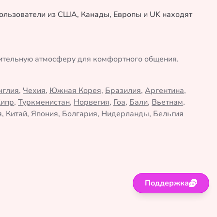
 пользователи из США, Канады, Европы и UK находят
жительную атмосферу для комфортного общения.
нглия
,
Чехия
,
Южная Корея
,
Бразилия
,
Аргентина
,
Кипр
,
Туркменистан
,
Норвегия
,
Гоа
,
Бали
,
Вьетнам
,
я
,
Китай
,
Япония
,
Болгария
,
Нидерланды
,
Бельгия
Поддержка