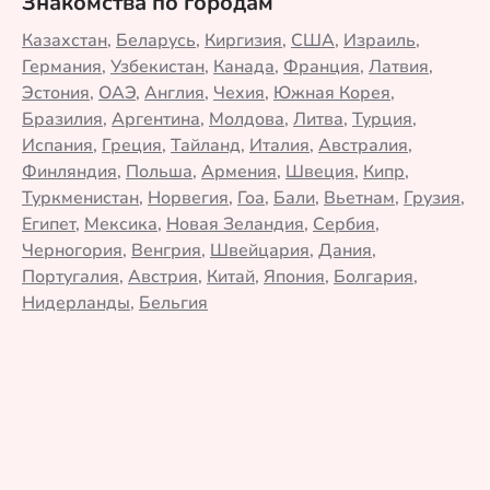
Знакомства по городам
Казахстан
,
Беларусь
,
Киргизия
,
США
,
Израиль
,
Германия
,
Узбекистан
,
Канада
,
Франция
,
Латвия
,
Эстония
,
ОАЭ
,
Англия
,
Чехия
,
Южная Корея
,
Бразилия
,
Аргентина
,
Молдова
,
Литва
,
Турция
,
Испания
,
Греция
,
Тайланд
,
Италия
,
Австралия
,
Финляндия
,
Польша
,
Армения
,
Швеция
,
Кипр
,
Туркменистан
,
Норвегия
,
Гоа
,
Бали
,
Вьетнам
,
Грузия
,
Египет
,
Мексика
,
Новая Зеландия
,
Сербия
,
Черногория
,
Венгрия
,
Швейцария
,
Дания
,
Португалия
,
Австрия
,
Китай
,
Япония
,
Болгария
,
Нидерланды
,
Бельгия