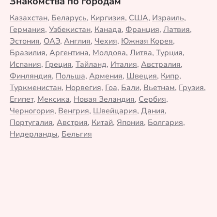
Знакомства по городам
Казахстан
,
Беларусь
,
Киргизия
,
США
,
Израиль
,
Германия
,
Узбекистан
,
Канада
,
Франция
,
Латвия
,
Эстония
,
ОАЭ
,
Англия
,
Чехия
,
Южная Корея
,
Бразилия
,
Аргентина
,
Молдова
,
Литва
,
Турция
,
Испания
,
Греция
,
Тайланд
,
Италия
,
Австралия
,
Финляндия
,
Польша
,
Армения
,
Швеция
,
Кипр
,
Туркменистан
,
Норвегия
,
Гоа
,
Бали
,
Вьетнам
,
Грузия
,
Египет
,
Мексика
,
Новая Зеландия
,
Сербия
,
Черногория
,
Венгрия
,
Швейцария
,
Дания
,
Португалия
,
Австрия
,
Китай
,
Япония
,
Болгария
,
Нидерланды
,
Бельгия