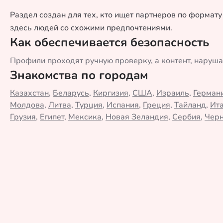
Раздел создан для тех, кто ищет партнеров по формату
здесь людей со схожими предпочтениями.
Как обеспечивается безопасность
Профили проходят ручную проверку, а контент, наруш
Знакомства по городам
Казахстан
,
Беларусь
,
Киргизия
,
США
,
Израиль
,
Герман
Молдова
,
Литва
,
Турция
,
Испания
,
Греция
,
Тайланд
,
Ит
Грузия
,
Египет
,
Мексика
,
Новая Зеландия
,
Сербия
,
Черн