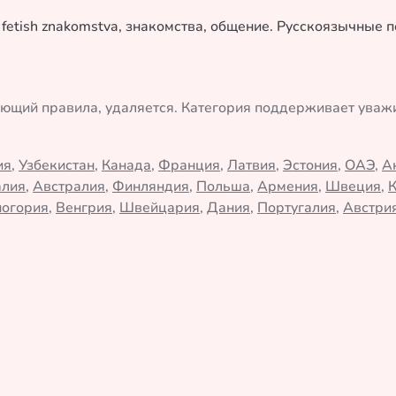
 fetish znakomstva, знакомства, общение. Русскоязычные
ающий правила, удаляется. Категория поддерживает ува
ия
,
Узбекистан
,
Канада
,
Франция
,
Латвия
,
Эстония
,
ОАЭ
,
А
алия
,
Австралия
,
Финляндия
,
Польша
,
Армения
,
Швеция
,
огория
,
Венгрия
,
Швейцария
,
Дания
,
Португалия
,
Австри