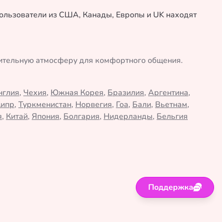
 пользователи из США, Канады, Европы и UK находят
жительную атмосферу для комфортного общения.
нглия
,
Чехия
,
Южная Корея
,
Бразилия
,
Аргентина
,
Кипр
,
Туркменистан
,
Норвегия
,
Гоа
,
Бали
,
Вьетнам
,
я
,
Китай
,
Япония
,
Болгария
,
Нидерланды
,
Бельгия
Поддержка