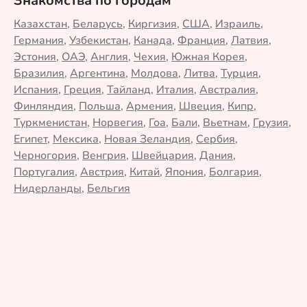
Знакомства по городам
Казахстан
,
Беларусь
,
Киргизия
,
США
,
Израиль
,
Германия
,
Узбекистан
,
Канада
,
Франция
,
Латвия
,
Эстония
,
ОАЭ
,
Англия
,
Чехия
,
Южная Корея
,
Бразилия
,
Аргентина
,
Молдова
,
Литва
,
Турция
,
Испания
,
Греция
,
Тайланд
,
Италия
,
Австралия
,
Финляндия
,
Польша
,
Армения
,
Швеция
,
Кипр
,
Туркменистан
,
Норвегия
,
Гоа
,
Бали
,
Вьетнам
,
Грузия
,
Египет
,
Мексика
,
Новая Зеландия
,
Сербия
,
Черногория
,
Венгрия
,
Швейцария
,
Дания
,
Португалия
,
Австрия
,
Китай
,
Япония
,
Болгария
,
Нидерланды
,
Бельгия