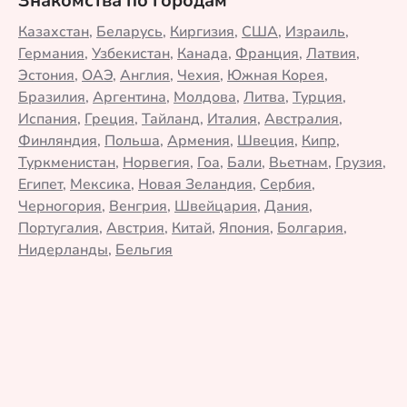
Знакомства по городам
Казахстан
,
Беларусь
,
Киргизия
,
США
,
Израиль
,
Германия
,
Узбекистан
,
Канада
,
Франция
,
Латвия
,
Эстония
,
ОАЭ
,
Англия
,
Чехия
,
Южная Корея
,
Бразилия
,
Аргентина
,
Молдова
,
Литва
,
Турция
,
Испания
,
Греция
,
Тайланд
,
Италия
,
Австралия
,
Финляндия
,
Польша
,
Армения
,
Швеция
,
Кипр
,
Туркменистан
,
Норвегия
,
Гоа
,
Бали
,
Вьетнам
,
Грузия
,
Египет
,
Мексика
,
Новая Зеландия
,
Сербия
,
Черногория
,
Венгрия
,
Швейцария
,
Дания
,
Португалия
,
Австрия
,
Китай
,
Япония
,
Болгария
,
Нидерланды
,
Бельгия