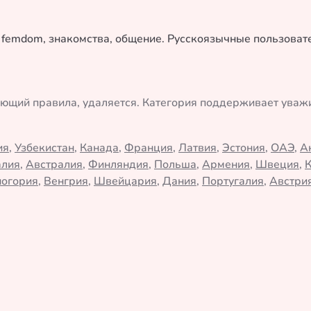
у femdom, знакомства, общение. Русскоязычные пользова
ающий правила, удаляется. Категория поддерживает ува
ия
,
Узбекистан
,
Канада
,
Франция
,
Латвия
,
Эстония
,
ОАЭ
,
А
алия
,
Австралия
,
Финляндия
,
Польша
,
Армения
,
Швеция
,
огория
,
Венгрия
,
Швейцария
,
Дания
,
Португалия
,
Австри