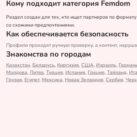
Кому подходит категория Femdom
Раздел создан для тех, кто ищет партнеров по формат
со схожими предпочтениями.
Как обеспечивается безопасность
Профили проходят ручную проверку, а контент, наруш
Знакомства по городам
Казахстан
,
Беларусь
,
Киргизия
,
США
,
Израиль
,
Герман
Молдова
,
Литва
,
Турция
,
Испания
,
Греция
,
Тайланд
,
Ит
Грузия
,
Египет
,
Мексика
,
Новая Зеландия
,
Сербия
,
Черн