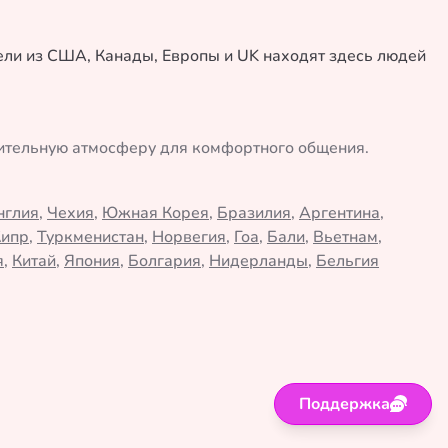
тели из США, Канады, Европы и UK находят здесь людей
жительную атмосферу для комфортного общения.
нглия
,
Чехия
,
Южная Корея
,
Бразилия
,
Аргентина
,
Кипр
,
Туркменистан
,
Норвегия
,
Гоа
,
Бали
,
Вьетнам
,
я
,
Китай
,
Япония
,
Болгария
,
Нидерланды
,
Бельгия
Поддержка