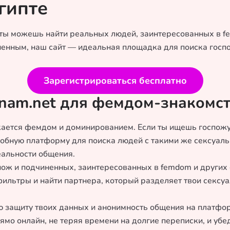
гипте
 ты можешь найти реальных людей, заинтересованных в f
енным, наш сайт — идеальная площадка для поиска госпожи
Зарегистрироваться бесплатно
anam.net для фемдом-знакомст
лекается фемдом и доминированием. Если ты ищешь госпож
добную платформу для поиска людей с такими же сексуал
еальности общения.
пож и подчиненных, заинтересованных в femdom и других
 фильтры и найти партнера, который разделяет твои секс
ю защиту твоих данных и анонимность общения на платфо
мо онлайн, не теряя времени на долгие переписки, и убе