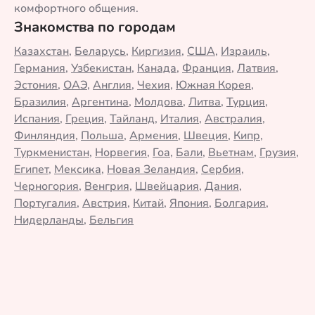
комфортного общения.
Знакомства по городам
Казахстан
,
Беларусь
,
Киргизия
,
США
,
Израиль
,
Германия
,
Узбекистан
,
Канада
,
Франция
,
Латвия
,
Эстония
,
ОАЭ
,
Англия
,
Чехия
,
Южная Корея
,
Бразилия
,
Аргентина
,
Молдова
,
Литва
,
Турция
,
Испания
,
Греция
,
Тайланд
,
Италия
,
Австралия
,
Финляндия
,
Польша
,
Армения
,
Швеция
,
Кипр
,
Туркменистан
,
Норвегия
,
Гоа
,
Бали
,
Вьетнам
,
Грузия
,
Египет
,
Мексика
,
Новая Зеландия
,
Сербия
,
Черногория
,
Венгрия
,
Швейцария
,
Дания
,
Португалия
,
Австрия
,
Китай
,
Япония
,
Болгария
,
Нидерланды
,
Бельгия