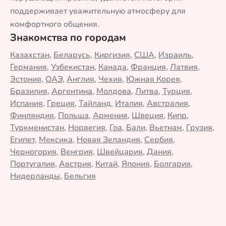
поддерживает уважительную атмосферу для
комфортного общения.
Знакомства по городам
Казахстан
,
Беларусь
,
Киргизия
,
США
,
Израиль
,
Германия
,
Узбекистан
,
Канада
,
Франция
,
Латвия
,
Эстония
,
ОАЭ
,
Англия
,
Чехия
,
Южная Корея
,
Бразилия
,
Аргентина
,
Молдова
,
Литва
,
Турция
,
Испания
,
Греция
,
Тайланд
,
Италия
,
Австралия
,
Финляндия
,
Польша
,
Армения
,
Швеция
,
Кипр
,
Туркменистан
,
Норвегия
,
Гоа
,
Бали
,
Вьетнам
,
Грузия
,
Египет
,
Мексика
,
Новая Зеландия
,
Сербия
,
Черногория
,
Венгрия
,
Швейцария
,
Дания
,
Португалия
,
Австрия
,
Китай
,
Япония
,
Болгария
,
Нидерланды
,
Бельгия