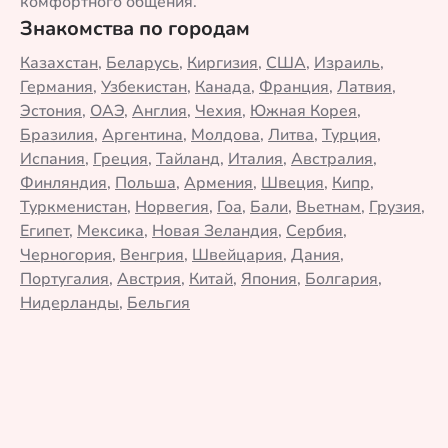
комфортного общения.
Знакомства по городам
Казахстан
,
Беларусь
,
Киргизия
,
США
,
Израиль
,
Германия
,
Узбекистан
,
Канада
,
Франция
,
Латвия
,
Эстония
,
ОАЭ
,
Англия
,
Чехия
,
Южная Корея
,
Бразилия
,
Аргентина
,
Молдова
,
Литва
,
Турция
,
Испания
,
Греция
,
Тайланд
,
Италия
,
Австралия
,
Финляндия
,
Польша
,
Армения
,
Швеция
,
Кипр
,
Туркменистан
,
Норвегия
,
Гоа
,
Бали
,
Вьетнам
,
Грузия
,
Египет
,
Мексика
,
Новая Зеландия
,
Сербия
,
Черногория
,
Венгрия
,
Швейцария
,
Дания
,
Португалия
,
Австрия
,
Китай
,
Япония
,
Болгария
,
Нидерланды
,
Бельгия