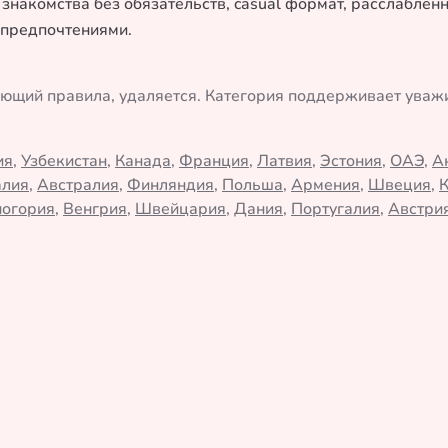
 знакомства без обязательств, casual формат, расслабле
 предпочтениями.
ающий правила, удаляется. Категория поддерживает ува
ия
,
Узбекистан
,
Канада
,
Франция
,
Латвия
,
Эстония
,
ОАЭ
,
А
алия
,
Австралия
,
Финляндия
,
Польша
,
Армения
,
Швеция
,
огория
,
Венгрия
,
Швейцария
,
Дания
,
Португалия
,
Австри