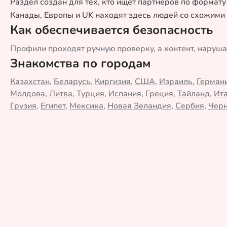
Раздел создан для тех, кто ищет партнеров по формату
Канады, Европы и UK находят здесь людей со схожими
Как обеспечивается безопасность
Профили проходят ручную проверку, а контент, наруш
Знакомства по городам
Казахстан
,
Беларусь
,
Киргизия
,
США
,
Израиль
,
Герман
Молдова
,
Литва
,
Турция
,
Испания
,
Греция
,
Тайланд
,
Ит
Грузия
,
Египет
,
Мексика
,
Новая Зеландия
,
Сербия
,
Черн