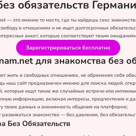
без обязательств Герман
et — это именно то место, где ты найдешь секс знакомств
т свободу в отношениях и не ищет долгосрочных обязател
нтересных анкет, которые соответствуют твоим ожиданиям
Зарегистрироваться бесплатно
nam.net для знакомства без о
ет жить в свободных отношениях, не обременяя себя обе
едь наш сайт предназначен именно для поиска людей, отк
, которые ищут такие же случайные встречи или интимные
полную информацию, включая интересы, предпочтения и да
у твоих данных и анонимность общения на платформе;
 развиваться знакомство — без давления, без обязательст
а Без Обязательств