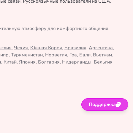
нные связи. Русскоязычные пользователи из США,
жительную атмосферу для комфортного общения.
нглия
,
Чехия
,
Южная Корея
,
Бразилия
,
Аргентина
,
Кипр
,
Туркменистан
,
Норвегия
,
Гоа
,
Бали
,
Вьетнам
,
я
,
Китай
,
Япония
,
Болгария
,
Нидерланды
,
Бельгия
Поддержка