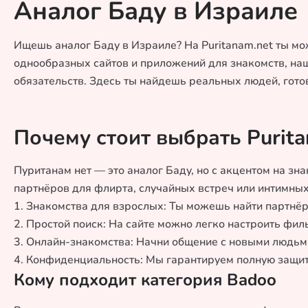
Аналог Баду в Израиле
Ищешь аналог Баду в Израиле? На Puritanam.net ты мож
однообразных сайтов и приложений для знакомств, наш
обязательств. Здесь ты найдешь реальных людей, го
Почему стоит выбрать Purita
Пуританам нет — это аналог Баду, но с акцентом на зн
партнёров для флирта, случайных встреч или интимных з
1. Знакомства для взрослых: Ты можешь найти партнёр
2. Простой поиск: На сайте можно легко настроить фи
3. Онлайн-знакомства: Начни общение с новыми людьми
4. Конфиденциальность: Мы гарантируем полную защит
Кому подходит категория Badoo