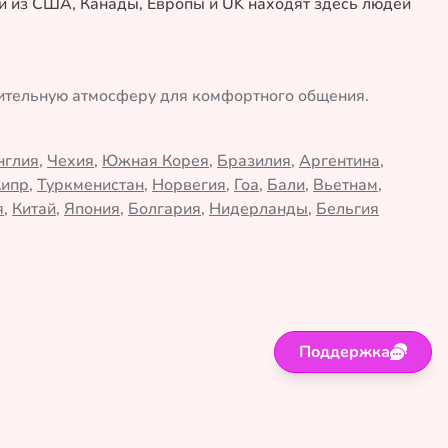
ли из США, Канады, Европы и UK находят здесь людей
жительную атмосферу для комфортного общения.
нглия
,
Чехия
,
Южная Корея
,
Бразилия
,
Аргентина
,
Кипр
,
Туркменистан
,
Норвегия
,
Гоа
,
Бали
,
Вьетнам
,
я
,
Китай
,
Япония
,
Болгария
,
Нидерланды
,
Бельгия
Поддержка