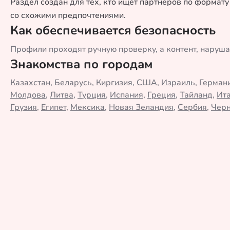
Раздел создан для тех, кто ищет партнеров по формат
со схожими предпочтениями.
Как обеспечивается безопасность
Профили проходят ручную проверку, а контент, наруш
Знакомства по городам
Казахстан
,
Беларусь
,
Киргизия
,
США
,
Израиль
,
Герман
Молдова
,
Литва
,
Турция
,
Испания
,
Греция
,
Тайланд
,
Ит
Грузия
,
Египет
,
Мексика
,
Новая Зеландия
,
Сербия
,
Черн