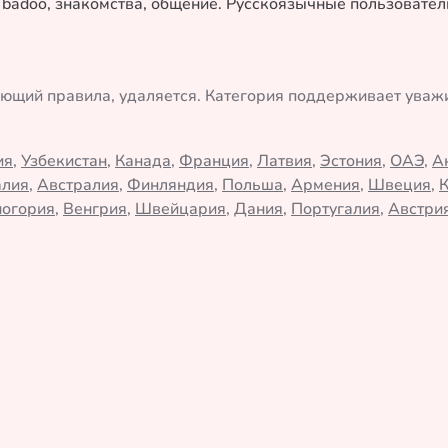
у badoo, знакомства, общение. Русскоязычные пользовате
ающий правила, удаляется. Категория поддерживает ува
ия
,
Узбекистан
,
Канада
,
Франция
,
Латвия
,
Эстония
,
ОАЭ
,
А
алия
,
Австралия
,
Финляндия
,
Польша
,
Армения
,
Швеция
,
огория
,
Венгрия
,
Швейцария
,
Дания
,
Португалия
,
Австри