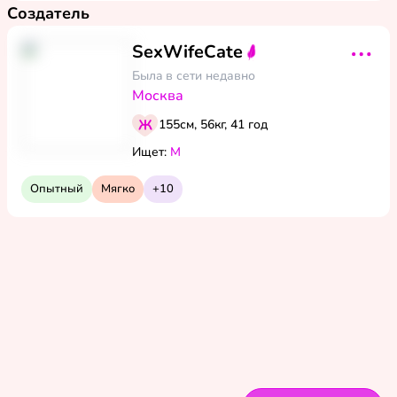
Создатель
SexWifeCate
Былa в сети
недавно
Москва
155см, 56кг, 41 год
9
фото
Ищет:
М
Опытный
Мягко
+
10